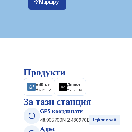
Маршрут
Продукти
AdBlue
Дизел
Налично
Налично
За тази станция
GPS координати
48.905700N 2.480970E
Копирай
Адрес