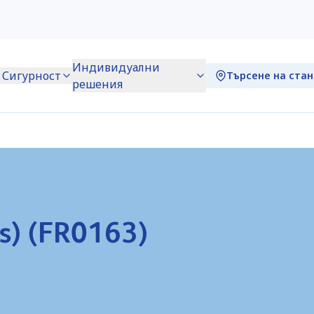
Индивидуални
Сигурност
Търсене на ста
решения
s) (FR0163)