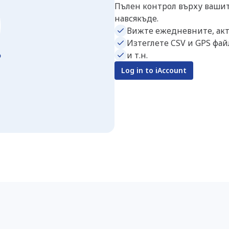
Пълен контрол върху вашите
навсякъде.
Вижте ежедневните, акт
Изтеглете CSV и GPS фай
и т.н.
Log in to iAccount