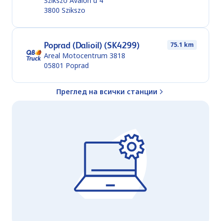
Szikszo Avalon u 4
3800
Szikszo
Poprad (Dalioil) (SK4299)
75.1 km
Areal Motocentrum 3818
05801
Poprad
Преглед на всички станции