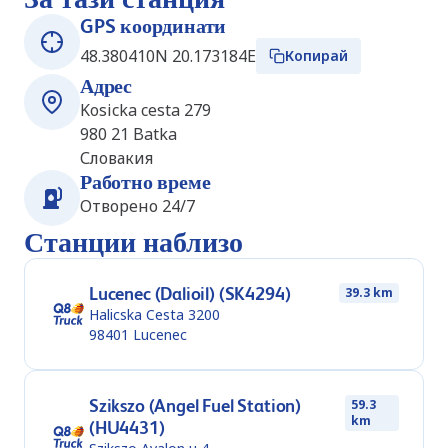
GPS координати
48.380410N 20.173184E
Копирай
Адрес
Kosicka cesta 279
980 21
Batka
Словакия
Работно време
Отворено 24/7
Станции наблизо
Lucenec (Dalioil) (SK4294)
39.3 km
Halicska Cesta 3200
98401
Lucenec
Szikszo (Angel Fuel Station)
59.3
km
(HU4431)