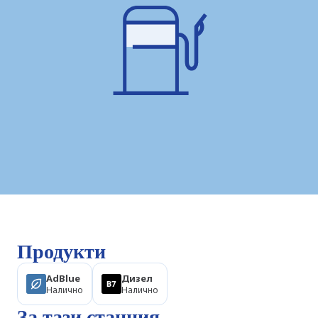
Продукти
AdBlue
Дизел
Налично
Налично
За тази станция