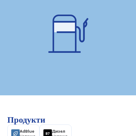
Продукти
AdBlue
Дизел