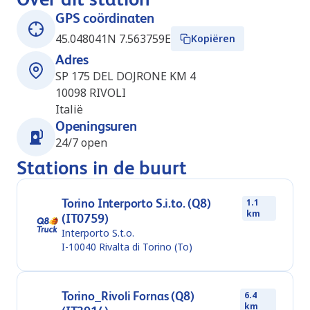
GPS coördinaten
45.048041N 7.563759E
Kopiëren
Adres
SP 175 DEL DOJRONE KM 4
10098
RIVOLI
Italië
Openingsuren
24/7 open
Stations in de buurt
Torino Interporto S.i.to. (Q8)
1.1
km
(IT0759)
Interporto S.t.o.
I-10040
Rivalta di Torino (To)
Torino_Rivoli Fornas (Q8)
6.4
km