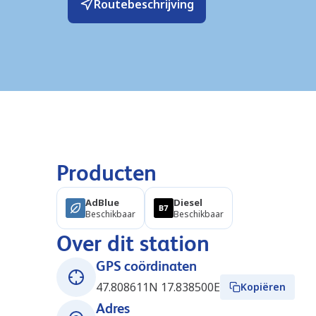
Routebeschrijving
Producten
AdBlue
Diesel
Beschikbaar
Beschikbaar
Over dit station
GPS coördinaten
47.808611N 17.838500E
Kopiëren
Adres