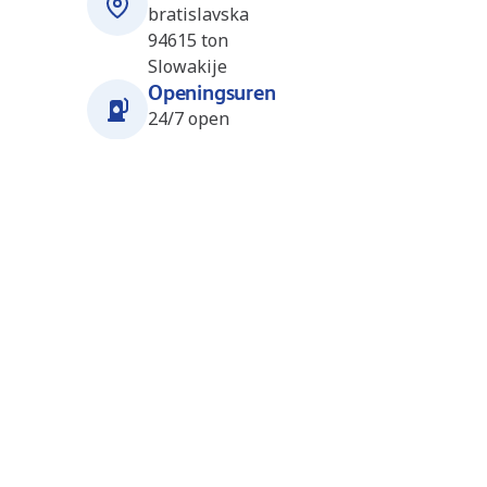
bratislavska
94615
ton
Slowakije
Openingsuren
24/7 open
Stations in de buurt
Zemianska Olca (Dalioil)
3.5
km
(SK4295)
Komarnanska 390/35
94614
Zemianska Olca