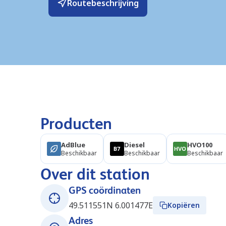
Routebeschrijving
Producten
AdBlue
Diesel
HVO100
Beschikbaar
Beschikbaar
Beschikbaar
Over dit station
GPS coördinaten
49.511551N 6.001477E
Kopiëren
Adres