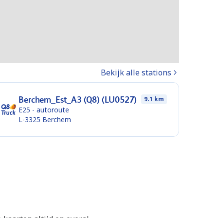
Bekijk alle stations
Berchem_Est_A3 (Q8) (LU0527)
9.1 km
E25 - autoroute
L-3325
Berchem