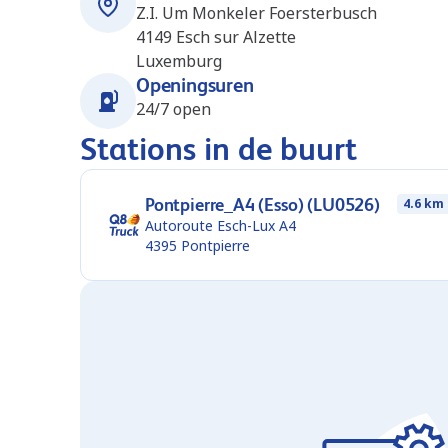
Z.I. Um Monkeler Foersterbusch
4149
Esch sur Alzette
Luxemburg
Openingsuren
24/7 open
Stations in de buurt
Pontpierre_A4 (Esso) (LU0526)
4.6 km
Autoroute Esch-Lux A4
4395
Pontpierre