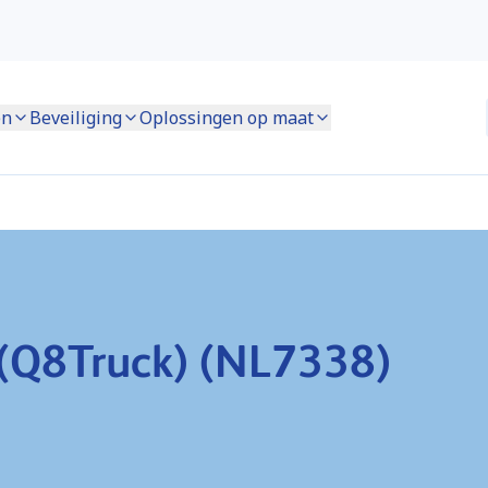
en
Beveiliging
Oplossingen op maat
 (Q8Truck) (NL7338)