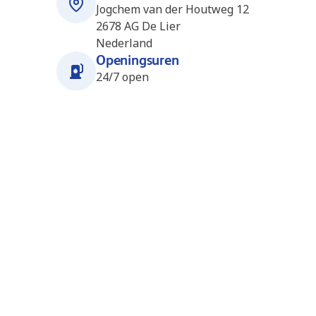
Jogchem van der Houtweg 12
2678 AG
De Lier
Nederland
Openingsuren
24/7 open
Stations in de buurt
Rotterdam Maasdijk (Q8Truck)
2.0
km
(NL0336)
Honderdland 101
NL-2676 LT
Maasdijk