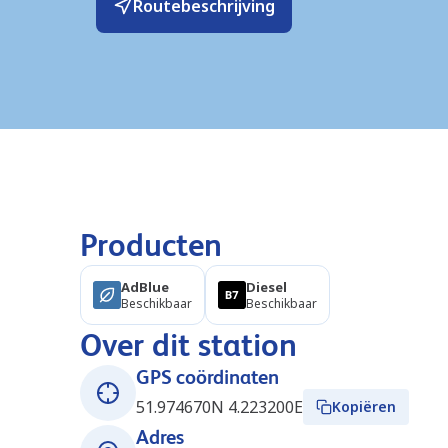
Routebeschrijving
Producten
AdBlue
Diesel
Beschikbaar
Beschikbaar
Over dit station
GPS coördinaten
51.974670N 4.223200E
Kopiëren
Adres