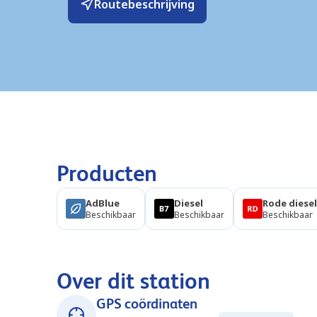
Routebeschrijving
Producten
AdBlue
Diesel
Rode diesel
Beschikbaar
Beschikbaar
Beschikbaar
Over dit station
GPS coördinaten