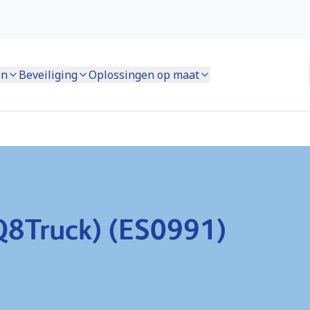
en
Beveiliging
Oplossingen op maat
(Q8Truck) (ES0991)