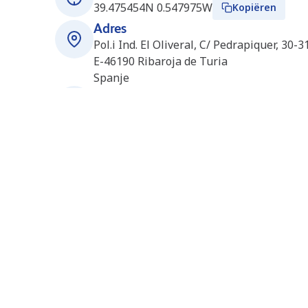
39.475454N 0.547975W
Kopiëren
Adres
Pol.i Ind. El Oliveral, C/ Pedrapiquer, 30-3
E-46190
Ribaroja de Turia
Spanje
Openingsuren
24/7 open
Stations in de buurt
Sagunto (Q8Truck) (ES1982)
30.9 km
AVDA. SEQUIA DE LA TORRE. 13, PARCELA I -
8.3 PARC EMPRESARIAL SAGUNT I
46520
SAGUNTO