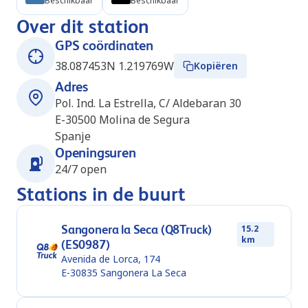
Beschikbaar
Beschikbaar
Over dit station
GPS coördinaten
38.087453N 1.219769W
Kopiëren
Adres
Pol. Ind. La Estrella, C/ Aldebaran 30
E-30500
Molina de Segura
Spanje
Openingsuren
24/7 open
Stations in de buurt
Sangonera la Seca (Q8Truck)
15.2
km
(ES0987)
Avenida de Lorca, 174
E-30835
Sangonera La Seca