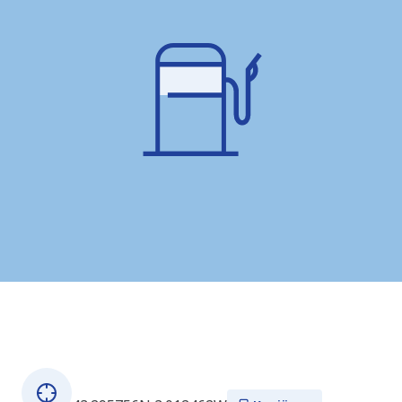
Over dit station
GPS coördinaten