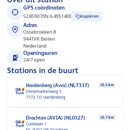
GPS coördinaten
52.859070N 6.495140E
Kopiëren
Adres
Ossebroeken 8
9441VR
Beilen
Nederland
Openingsuren
24/7 open
Stations in de buurt
Hardenberg (Avia) (NL7337)
35.5 km
Denemarkenweg 5
7772 TD
Hardenberg
Drachten (AVIA) (NL0327)
35.7 km
Curielaan 1
NL-9207 HB
Drachten