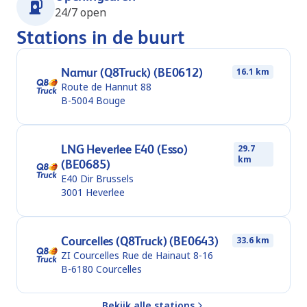
24/7 open
Stations in de buurt
Namur (Q8Truck) (BE0612)
16.1 km
Route de Hannut 88
B-5004
Bouge
LNG Heverlee E40 (Esso)
29.7
km
(BE0685)
E40 Dir Brussels
3001
Heverlee
Courcelles (Q8Truck) (BE0643)
33.6 km
ZI Courcelles Rue de Hainaut 8-16
B-6180
Courcelles
Bekijk alle stations