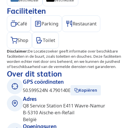
Beschikbaar
Beschikbaar
Faciliteiten
Café
Parking
Restaurant
Shop
Toilet
Disclaimer
:
De Locatiezoeker geeft informatie over beschikbare
faciliteiten in de buurt, zoals toiletten en douches. Deze faciliteiten
worden echter niet door ons beheerd, en we kunnen de juistheid
of beschikbaarheid van de vermelde diensten niet garanderen.
Over dit station
GPS coördinaten
50.599524N 4.790140E
Kopiëren
Adres
Q8 Service Station E411 Wavre-Namur
B-5310
Aische-en-Refail
België
Openingsuren