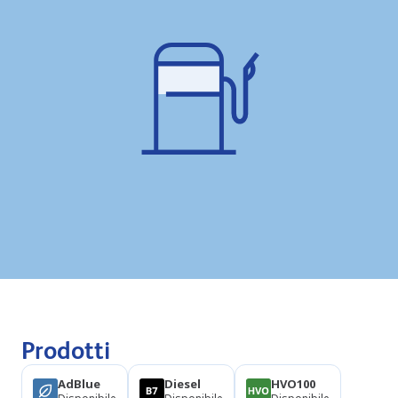
Prodotti
AdBlue
Diesel
HVO100