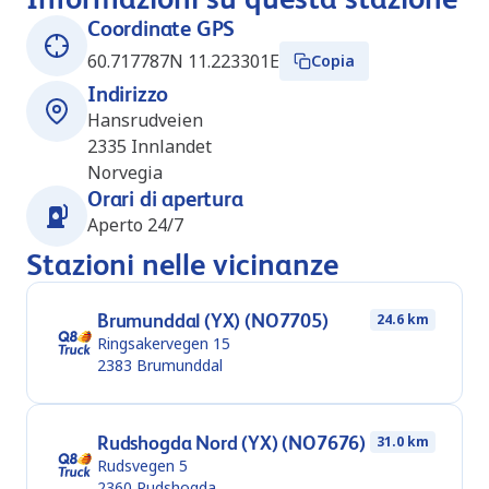
Coordinate GPS
60.717787N 11.223301E
Copia
Indirizzo
Hansrudveien
2335
Innlandet
Norvegia
Orari di apertura
Aperto 24/7
Stazioni nelle vicinanze
Brumunddal (YX) (NO7705)
24.6 km
Ringsakervegen 15
2383
Brumunddal
Rudshogda Nord (YX) (NO7676)
31.0 km
Rudsvegen 5
2360
Rudshogda