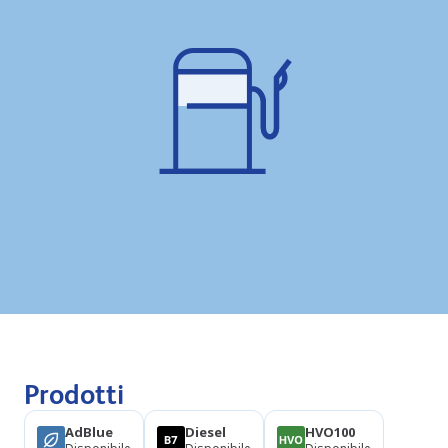
Prodotti
AdBlue
Diesel
HVO100