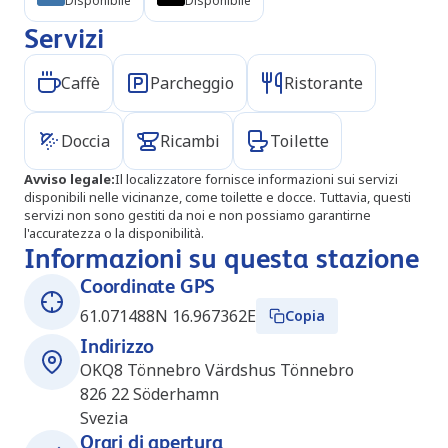
Disponibile
Disponibile
Servizi
Caffè
Parcheggio
Ristorante
Doccia
Ricambi
Toilette
Avviso legale
:
Il localizzatore fornisce informazioni sui servizi
disponibili nelle vicinanze, come toilette e docce. Tuttavia, questi
servizi non sono gestiti da noi e non possiamo garantirne
l'accuratezza o la disponibilità.
Informazioni su questa stazione
Coordinate GPS
61.071488N 16.967362E
Copia
Indirizzo
OKQ8 Tönnebro Värdshus Tönnebro
826 22
Söderhamn
Svezia
Orari di apertura