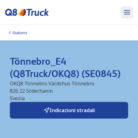
Stations
Tönnebro_E4
(Q8Truck/OKQ8) (SE0845)
OKQ8 Tönnebro Värdshus Tönnebro
826 22
Söderhamn
Svezia
Indicazioni stradali