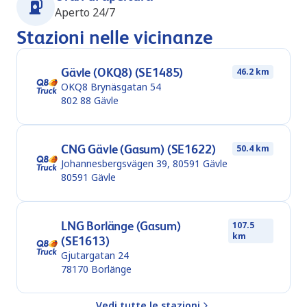
Aperto 24/7
Stazioni nelle vicinanze
Gävle (OKQ8) (SE1485)
46.2 km
OKQ8 Brynäsgatan 54
802 88
Gävle
CNG Gävle (Gasum) (SE1622)
50.4 km
Johannesbergsvägen 39, 80591 Gävle
80591
Gävle
LNG Borlänge (Gasum)
107.5
km
(SE1613)
Gjutargatan 24
78170
Borlänge
Vedi tutte le stazioni