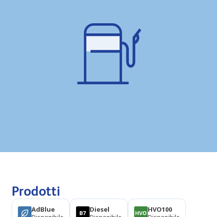
Prodotti
AdBlue
Diesel
HVO100