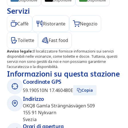
Disponibile
Disponibile
Disponibile
Servizi
Caffè
Ristorante
Negozio
Toilette
Fast food
Avviso legale
:
Il localizzatore fornisce informazioni sui servizi
disponibili nelle vicinanze, come toilette e docce. Tuttavia, questi
servizi non sono gestiti da noi e non possiamo garantirne
l'accuratezza o la disponibilità.
Informazioni su questa stazione
Coordinate GPS
59.190510N 17.460480E
Copia
Indirizzo
OKQ8 Gamla Strängnäsvägen 509
155 91
Nykvarn
Svezia
Orari di apertura