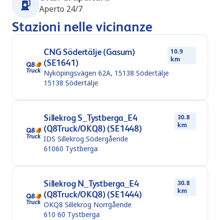
Aperto 24/7
Stazioni nelle vicinanze
CNG Södertälje (Gasum)
10.9
km
(SE1641)
Nyköpingsvägen 62A, 15138 Södertälje
15138
Södertälje
Sillekrog S_Tystberga_E4
30.8
km
(Q8Truck/OKQ8) (SE1448)
IDS Sillekrog Södergående
61060
Tystberga
Sillekrog N_Tystberga_E4
30.8
km
(Q8Truck/OKQ8) (SE1444)
OKQ8 Sillekrog Norrgående
610 60
Tystberga