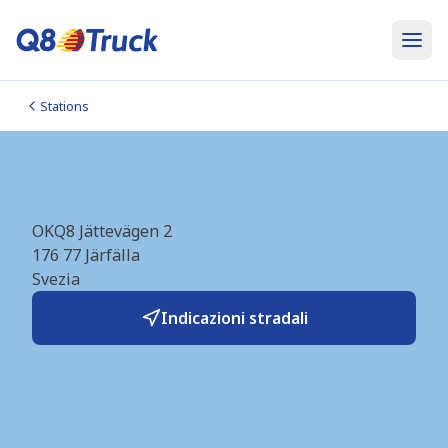
Stations
Järfälla (OKQ8) (SE1442)
OKQ8 Jättevägen 2
176 77
Järfälla
Svezia
Indicazioni stradali