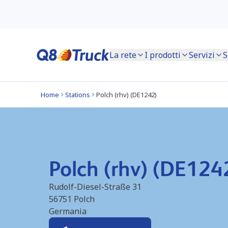
La rete
I prodotti
Servizi
S
Home
Stations
Polch (rhv) (DE1242)
Polch (rhv) (DE124
Rudolf-Diesel-Straße 31
56751
Polch
Germania