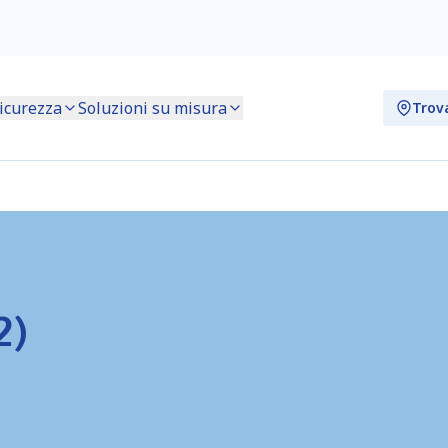
icurezza
Soluzioni su misura
Trov
2)