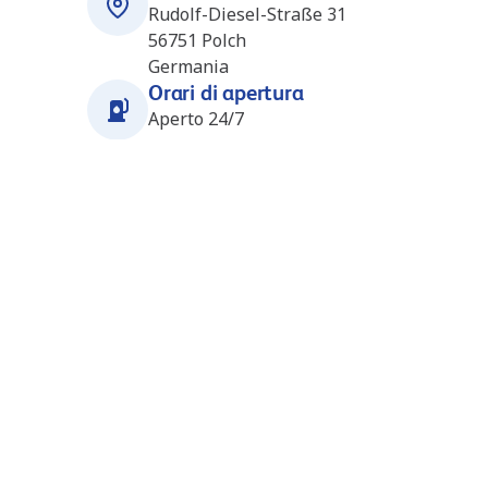
Rudolf-Diesel-Straße 31
56751
Polch
Germania
Orari di apertura
Aperto 24/7
Stazioni nelle vicinanze
LNG Koblenz (Q1) (DE4968)
20.8 km
Zur Bergpflege 47a
56070
Koblenz