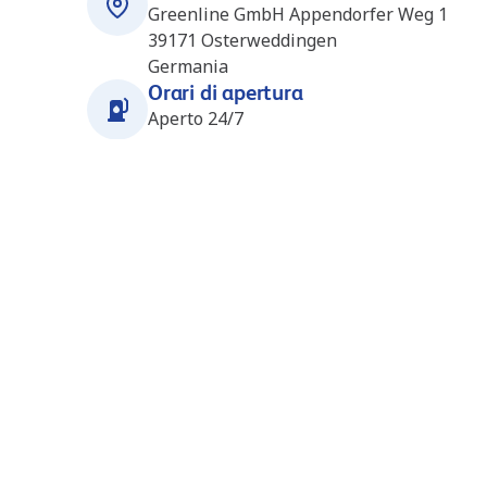
Greenline GmbH Appendorfer Weg 1
39171
Osterweddingen
Germania
Orari di apertura
Aperto 24/7
Stazioni nelle vicinanze
Osterweddingen (Hoyer)
2.1
km
(DE0476)
In Den Ungleichen 1
39171
Osterweddingen-Sülzetal