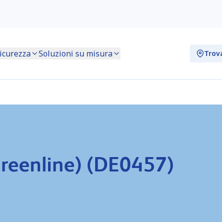
icurezza
Soluzioni su misura
Trov
reenline) (DE0457)