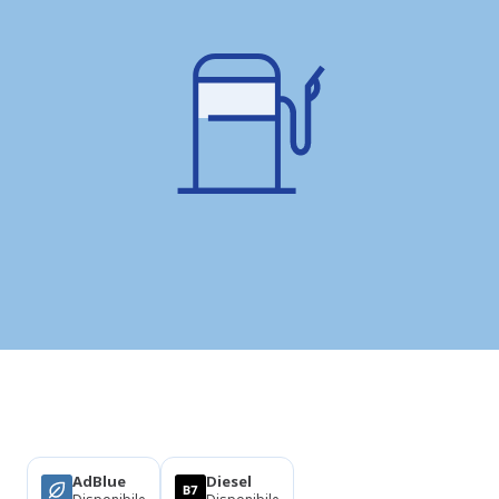
Prodotti
AdBlue
Diesel