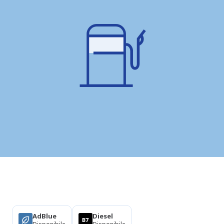
Prodotti
AdBlue
Diesel