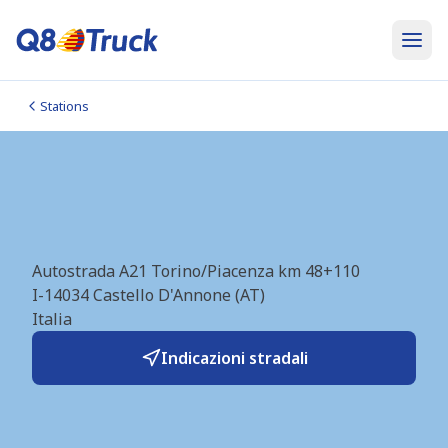
Stations
Crocetta Nord (At)_A21
(Q8) (IT1711)
Autostrada A21 Torino/Piacenza km 48+110
I-14034
Castello D'Annone (AT)
Italia
Indicazioni stradali