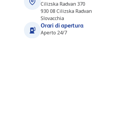
Cilizska Radvan 370
930 08
Cilizska Radvan
Slovacchia
Orari di apertura
Aperto 24/7
Stazioni nelle vicinanze
Ton (Daloil) (SK4285)
10.3 km
bratislavska
94615
ton