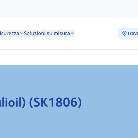
icurezza
Soluzioni su misura
Trov
lioil) (SK1806)