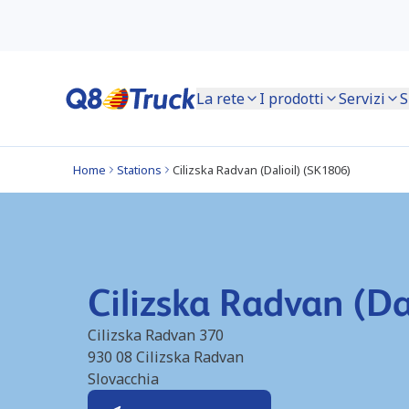
La rete
I prodotti
Servizi
S
Home
Stations
Cilizska Radvan (Dalioil) (SK1806)
Cilizska Radvan (Da
Cilizska Radvan 370
930 08
Cilizska Radvan
Slovacchia