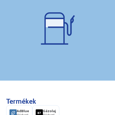
Termékek
AdBlue
Gázolaj