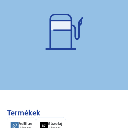
Termékek
AdBlue
Gázolaj