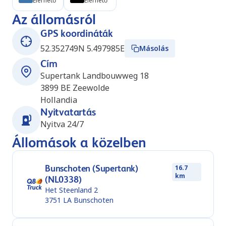
Elérhető
Elérhető
Az állomásról
GPS koordináták
52.352749N 5.497985E
Másolás
Cím
Supertank Landbouwweg 18
3899 BE
Zeewolde
Hollandia
Nyitvatartás
Nyitva 24/7
Állomások a közelben
Bunschoten (Supertank)
16.7
km
(NL0338)
Het Steenland 2
3751 LA
Bunschoten