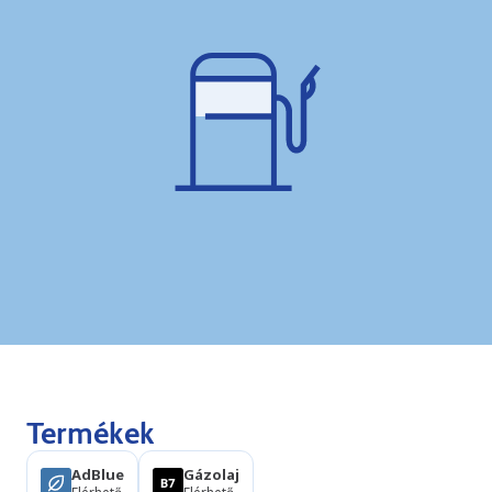
Termékek
AdBlue
Gázolaj