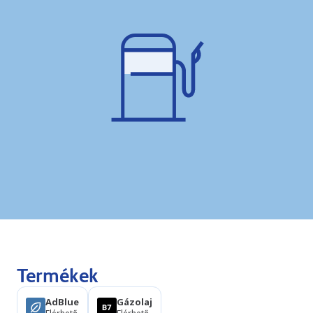
Termékek
AdBlue
Gázolaj