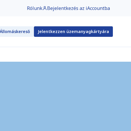
Rólunk
Bejelentkezés az iAccountba
Állomáskereső
Jelentkezzen üzemanyagkártyára