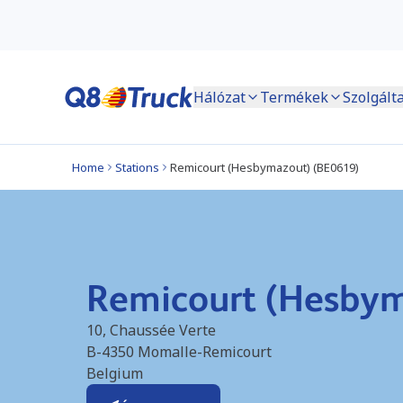
Hálózat
Termékek
Szolgált
Home
Stations
Remicourt (Hesbymazout) (BE0619)
Remicourt (Hesbym
10, Chaussée Verte
B-4350
Momalle-Remicourt
Belgium