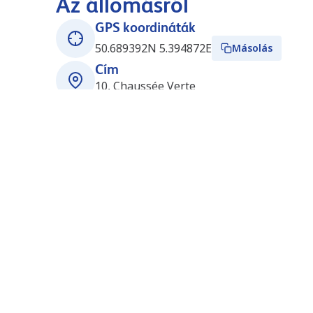
Az állomásról
GPS koordináták
50.689392N 5.394872E
Másolás
Cím
10, Chaussée Verte
B-4350
Momalle-Remicourt
Belgium
Nyitvatartás
Nyitva 24/7
Állomások a közelben
Bierset_Liège Airport (Q8)
7.0
km
(BE0688)
Rue d'Awans
4460
GRÂCE-HOLLOGNE