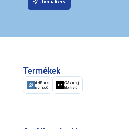
Útvonalterv
Termékek
AdBlue
Gázolaj
Elérhető
Elérhető