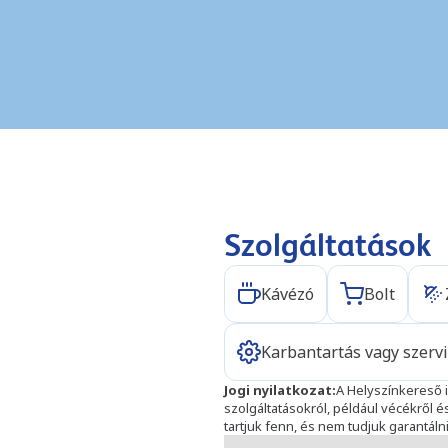
Szolgáltatások
Kávézó
Bolt
Karbantartás vagy szerv
Jogi nyilatkozat
:
A Helyszínkereső i
szolgáltatásokról, például vécékről 
tartjuk fenn, és nem tudjuk garantáln