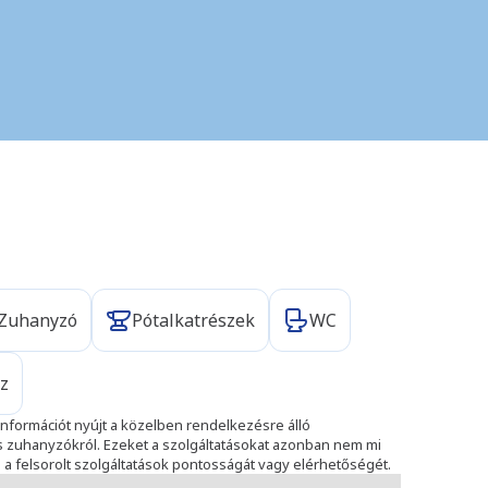
Zuhanyzó
Pótalkatrészek
WC
iz
nformációt nyújt a közelben rendelkezésre álló
és zuhanyzókról. Ezeket a szolgáltatásokat azonban nem mi
i a felsorolt szolgáltatások pontosságát vagy elérhetőségét.