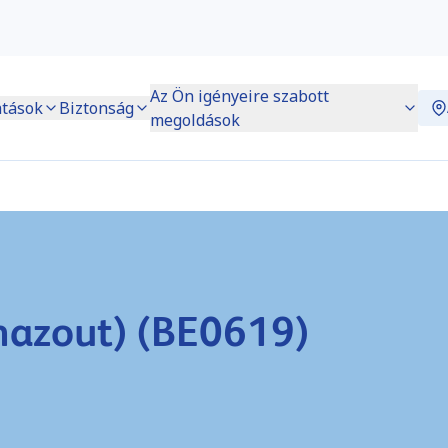
Az Ön igényeire szabott
atások
Biztonság
megoldások
azout) (BE0619)