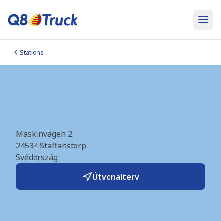
Stations
Staffanstorp (OKQ8)
(SE1609)
Maskinvägen 2
24534
Staffanstorp
Svédország
Útvonalterv