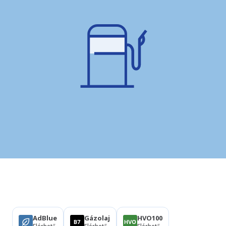
Termékek
AdBlue
Gázolaj
HVO100