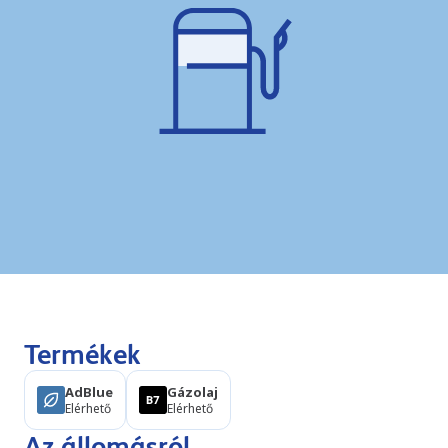
Termékek
AdBlue
Gázolaj
Elérhető
Elérhető
Az állomásról