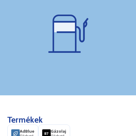
Termékek
AdBlue
Gázolaj