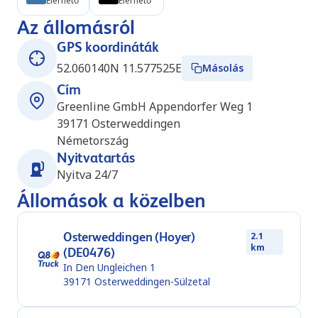
Elérhető
Elérhető
Az állomásról
GPS koordináták
52.060140N 11.577525E
Másolás
Cím
Greenline GmbH Appendorfer Weg 1
39171
Osterweddingen
Németország
Nyitvatartás
Nyitva 24/7
Állomások a közelben
Osterweddingen (Hoyer)
2.1
km
(DE0476)
In Den Ungleichen 1
39171
Osterweddingen-Sülzetal