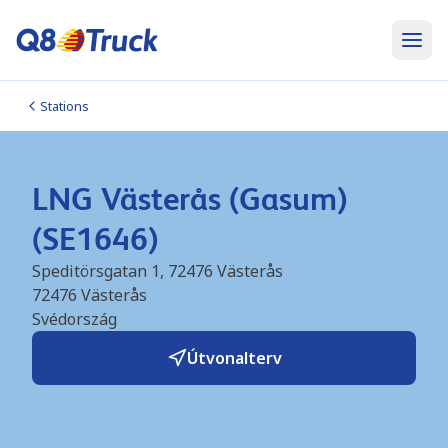
Stations
LNG Västerås (Gasum)
(SE1646)
Speditörsgatan 1, 72476 Västerås
72476
Västerås
Svédország
Útvonalterv