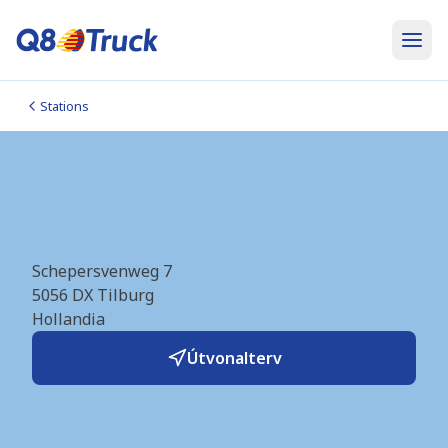
Stations
LNG Tilburg (Rolande)
(NL0397)
Schepersvenweg 7
5056 DX
Tilburg
Hollandia
Útvonalterv