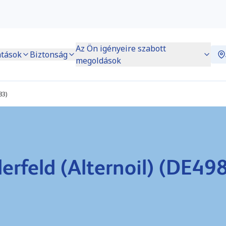
Az Ön igényeire szabott
atások
Biztonság
megoldások
83)
erfeld (Alternoil) (DE49