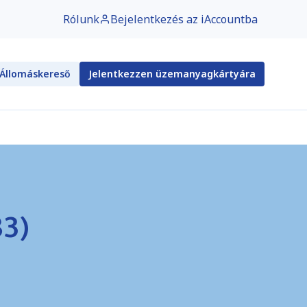
Rólunk
Bejelentkezés az iAccountba
Állomáskereső
Jelentkezzen üzemanyagkártyára
83)