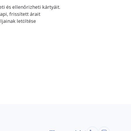
i és ellenőrizheti kártyáit.
i, frissített árait
ljainak letöltése