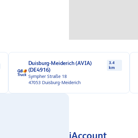
Duisburg-Meiderich (AVIA)
3.4
km
(DE4916)
Sympher Straße 18
47053
Duisburg-Meiderich
iAccount