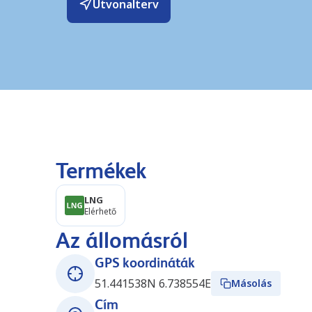
Útvonalterv
Termékek
LNG
Elérhető
Az állomásról
GPS koordináták
51.441538N 6.738554E
Másolás
Cím