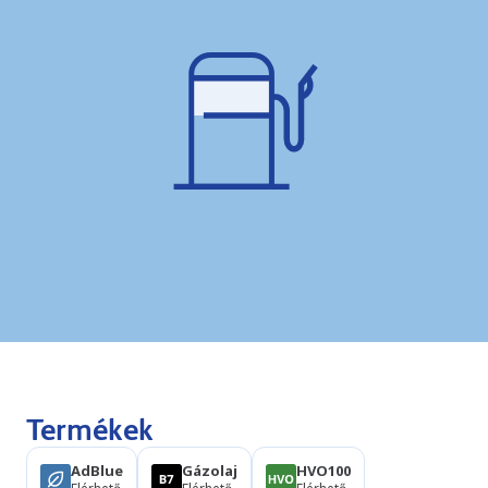
Termékek
AdBlue
Gázolaj
HVO100