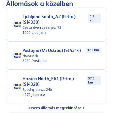
Állomások a közelben
Ljubljana South_A2 (Petrol)
0.3
km
(SI4330)
Cesta dveh cesarjev, 73
1000
Ljubljana
Postojna (Mi Oskrba) (SI4314)
37.3 km
Hrasce 4c
6230
Postojna
Hrusica North_E61 (Petrol)
57.5
km
(SI4328)
Spodnji plavz, 24b
4270
Jesenice
Összes állomás megtekintése