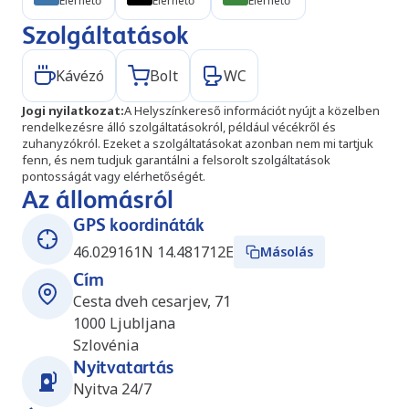
Elérhető
Elérhető
Elérhető
Szolgáltatások
Kávézó
Bolt
WC
Jogi nyilatkozat
:
A Helyszínkereső információt nyújt a közelben
rendelkezésre álló szolgáltatásokról, például vécékről és
zuhanyzókról. Ezeket a szolgáltatásokat azonban nem mi tartjuk
fenn, és nem tudjuk garantálni a felsorolt szolgáltatások
pontosságát vagy elérhetőségét.
Az állomásról
GPS koordináták
46.029161N 14.481712E
Másolás
Cím
Cesta dveh cesarjev, 71
1000
Ljubljana
Szlovénia
Nyitvatartás
Nyitva 24/7