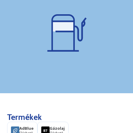
Termékek
AdBlue
Gázolaj