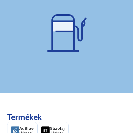
Termékek
AdBlue
Gázolaj