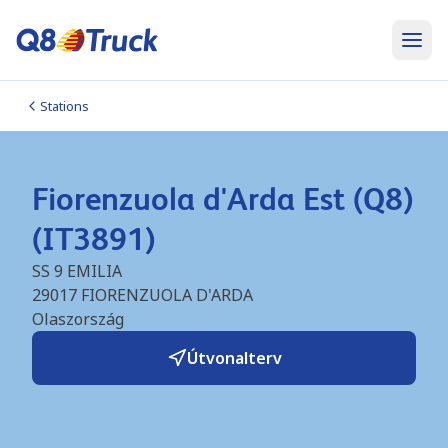
Stations
Fiorenzuola d'Arda Est (Q8)
(IT3891)
SS 9 EMILIA
29017
FIORENZUOLA D'ARDA
Olaszország
Útvonalterv