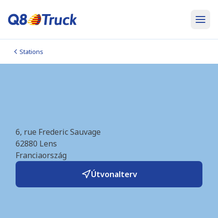
Stations
CNG Lens (Molgas)
(FR4527)
6, rue Frederic Sauvage
62880
Lens
Franciaország
Útvonalterv