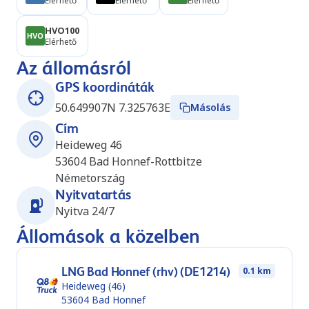
Elérhető
Elérhető
Elérhető
HVO100
Elérhető
Az állomásról
GPS koordináták
50.649907N 7.325763E
Másolás
Cím
Heideweg 46
53604
Bad Honnef-Rottbitze
Németország
Nyitvatartás
Nyitva 24/7
Állomások a közelben
LNG Bad Honnef (rhv) (DE1214)
0.1 km
Heideweg (46)
53604
Bad Honnef