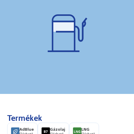
Termékek
AdBlue
Gázolaj
LNG