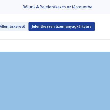
Rólunk
Bejelentkezés az iAccountba
Állomáskereső
Jelentkezzen üzemanyagkártyára