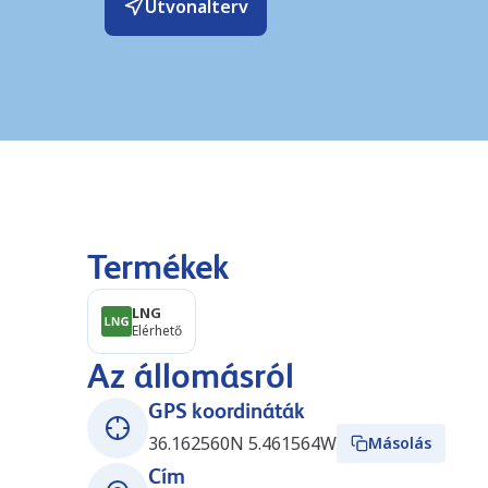
Útvonalterv
Termékek
LNG
Elérhető
Az állomásról
GPS koordináták
36.162560N 5.461564W
Másolás
Cím