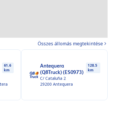
Összes állomás megtekintése
Antequera
61.6
128.5
km
km
(Q8Truck) (ES0973)
C/ Cataluña 2
ntera
29200
Antequera