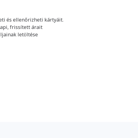
i és ellenőrizheti kártyáit.
i, frissített árait
ljainak letöltése