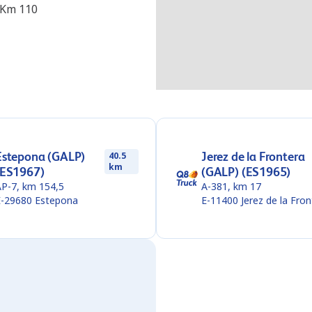
 Km 110
Estepona (GALP)
Jerez de la Frontera
40.5
km
(ES1967)
(GALP) (ES1965)
AP-7, km 154,5
A-381, km 17
E-29680
Estepona
E-11400
Jerez de la Fro