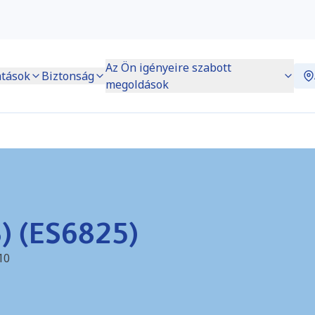
Az Ön igényeire szabott
atások
Biztonság
megoldások
) (ES6825)
10