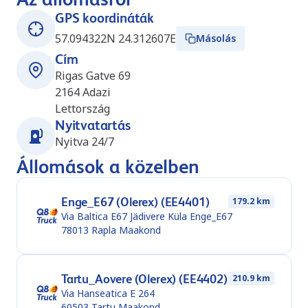
GPS koordináták
57.094322N 24.312607E
Másolás
Cím
Rigas Gatve 69
2164
Adazi
Lettország
Nyitvatartás
Nyitva 24/7
Állomások a közelben
Enge_E67 (Olerex) (EE4401)
179.2 km
Via Baltica E67 Jädivere Küla Enge_E67
78013
Rapla Maakond
Tartu_Aovere (Olerex) (EE4402)
210.9 km
Via Hanseatica E 264
60503
Tartu Maakond