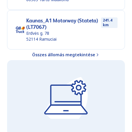
Kaunas_A1 Motorway (Stateta)
241.4
km
(LT7067)
Erdvės g. 78
52114
Ramuciai
Összes állomás megtekintése