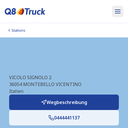
Stations
Vicenza_Montebello Vic
(Q8) (IT2759)
VICOLO SIGNOLO 2
36054
MONTEBELLO VICENTINO
Italien
Wegbeschreibung
0444441137