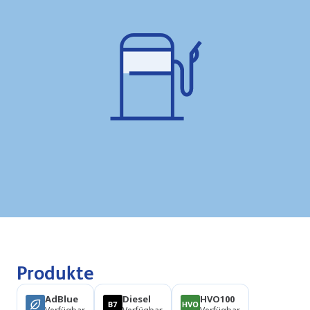
Produkte
AdBlue
Diesel
HVO100