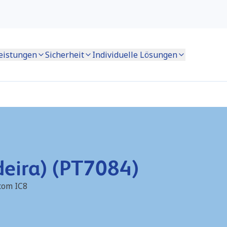
eistungen
Sicherheit
Individuelle Lösungen
deira) (PT7084)
 com IC8