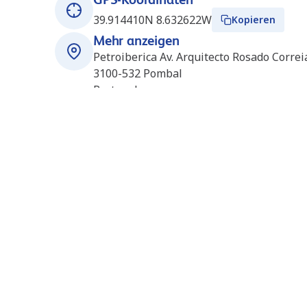
39.914410N 8.632622W
Kopieren
Mehr anzeigen
Petroiberica Av. Arquitecto Rosado Corre
3100-532
Pombal
Portugal
Öffnungszeiten
Rund um die Uhr geöffnet
Stationen in der Nähe
Zibreira (Alves Bandeira)
48.2
km
(PT7086)
Petroiberica Rua do Conselheiro Real Nº19-A
Zibreira
2350-846
Zibreira