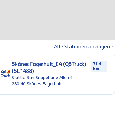
Alle Stationen anzeigen
Skånes Fagerhult_E4 (Q8Truck)
71.4
km
(SE1488)
Sjuttio 3an Snapphane Allén 6
280 40
Skånes Fagerhult