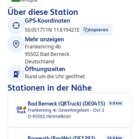
Verfügbar
Über diese Station
GPS-Koordinaten
50.051711N 11.619421E
Kopieren
Mehr anzeigen
Frankenring 4b
95502
Bad Berneck
Deutschland
Öffnungszeiten
Rund um die Uhr geöffnet
Stationen in der Nähe
Bad Berneck (Q8Truck) (DE0415)
0.0 km
Frankenring 4c Gewerbegebiet - Ost 2
D-95502
Himmelkron
Bayreuth (BayWa) (DE1292)
10.6 km