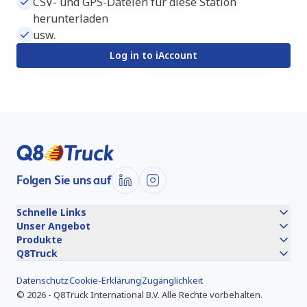
CSV- und GPS-Dateien für diese Station
herunterladen
usw.
Log in to iAccount
Folgen Sie uns auf
Schnelle Links
Unser Angebot
Produkte
Q8Truck
Datenschutz
Cookie-Erklärung
Zugänglichkeit
©
2026
-
Q8Truck International B.V.
Alle Rechte vorbehalten.