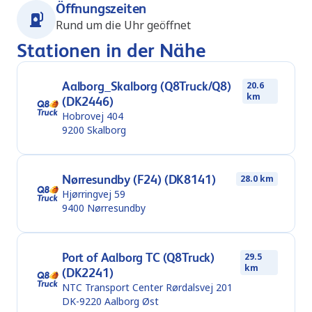
Öffnungszeiten
Rund um die Uhr geöffnet
Stationen in der Nähe
Aalborg_Skalborg (Q8Truck/Q8)
20.6
km
(DK2446)
Hobrovej 404
9200
Skalborg
Nørresundby (F24) (DK8141)
28.0 km
Hjørringvej 59
9400
Nørresundby
Port of Aalborg TC (Q8Truck)
29.5
km
(DK2241)
NTC Transport Center Rørdalsvej 201
DK-9220
Aalborg Øst