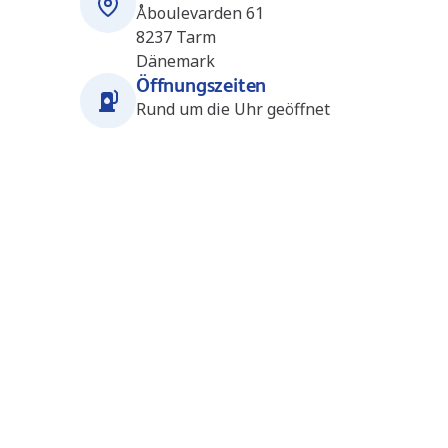
Åboulevarden 61
8237
Tarm
Dänemark
Öffnungszeiten
Rund um die Uhr geöffnet
Stationen in der Nähe
Herning_Søby V (F24)
32.9
km
(DK8028)
F24 automat Midtjyske Motorvej 135
7400
Herning